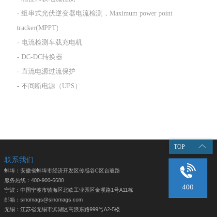
- 组串式光伏逆变器电流检测，Maximum power point
tracker(MPPT)
- 电流检测车载充电机
- DC-DC转换器
- 直流电源过流保护
- 不间断电源（UPS）
TOP
联系我们
蚌埠：安徽省蚌埠市经济开发区传感谷C区台玻路
服务热线：400-900-6680
400
宁波：中国宁波市镇海区北欧工业园区金溪路1号A11栋
邮箱：sinomags@sinomags.com
无锡：江苏省无锡市滨湖区高浪东路999号A2-5楼