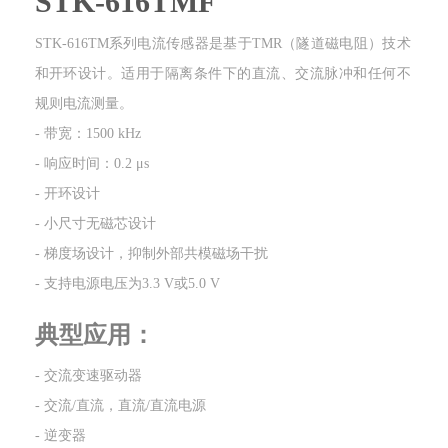
STK-616TMF
STK-616TM系列电流传感器是基于TMR（隧道磁电阻）技术
和开环设计。适用于隔离条件下的直流、交流脉冲和任何不
规则电流测量。
- 带宽：1500 kHz
- 响应时间：0.2 μs
- 开环设计
- 小尺寸无磁芯设计
- 梯度场设计，抑制外部共模磁场干扰
- 支持电源电压为3.3 V或5.0 V
典型应用：
- 交流变速驱动器
- 交流/直流，直流/直流电源
- 逆变器