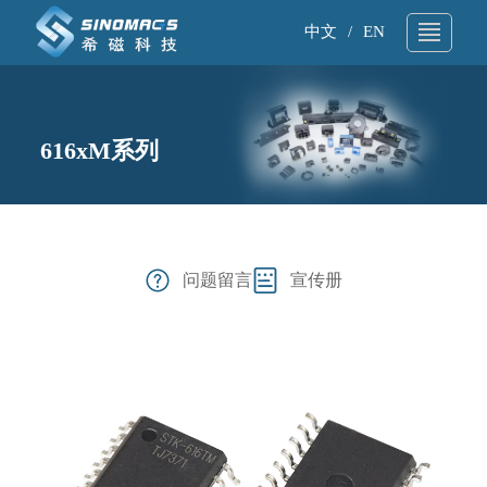
中文
/
EN
关于我们
▼
616xM系列
技术支持
▼
产品中心
▼
应用领域
▼
问题留言
宣传册
新闻资讯
▼
样品申请
▼
联系我们
▼
产品搜索
▼